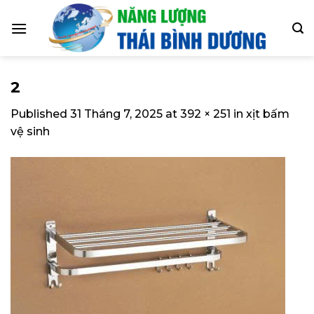
Skip
to
content
2
Published
31 Tháng 7, 2025
at
392 × 251
in
xịt bấm
vệ sinh