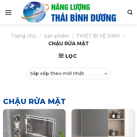
Skip
to
content
Trang chủ
/
Sản phẩm
/
THIẾT BỊ VỆ SINH
/
CHẬU RỬA MẶT
LỌC
CHẬU RỬA MẶT