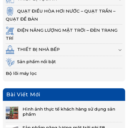
QUẠT ĐIỀU HÒA HƠI NƯỚC – QUẠT TRẦN –
QUẠT ĐỂ BÀN
ĐIỆN NĂNG LƯỢNG MẶT TRỜI – ĐÈN TRANG
TRÍ
THIẾT BỊ NHÀ BẾP
Sản phẩm nổi bật
Bộ lõi máy lọc
Bài Viết Mới
Hình ảnh thực tế khách hàng sử dụng sản
phẩm
Sản phẩm năng lượng mặt trời phi 58