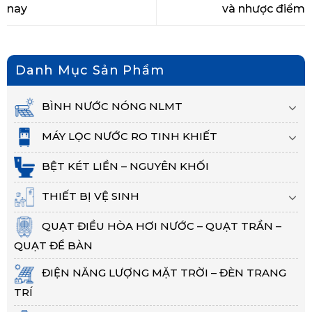
nay
và nhược điểm
Danh Mục Sản Phẩm
BÌNH NƯỚC NÓNG NLMT
MÁY LỌC NƯỚC RO TINH KHIẾT
BỆT KÉT LIỀN – NGUYÊN KHỐI
THIẾT BỊ VỆ SINH
QUẠT ĐIỀU HÒA HƠI NƯỚC – QUẠT TRẦN –
QUẠT ĐỂ BÀN
ĐIỆN NĂNG LƯỢNG MẶT TRỜI – ĐÈN TRANG
TRÍ