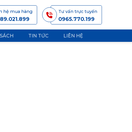
ên hệ mua hàng
Tư vấn trực tuyến
89.021.899
0965.770.199
 SÁCH
TIN TỨC
LIÊN HỆ