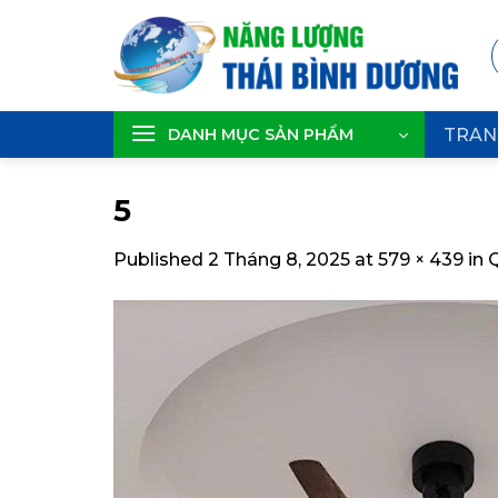
Skip
to
content
DANH MỤC SẢN PHẨM
TRAN
5
Published
2 Tháng 8, 2025
at
579 × 439
in
Q