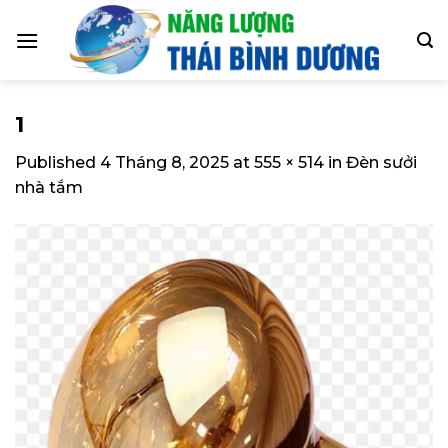
Skip
to
content
1
Published
4 Tháng 8, 2025
at
555 × 514
in
Đèn sưởi
nhà tắm