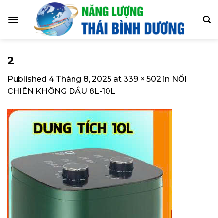
Skip
to
content
2
Published
4 Tháng 8, 2025
at
339 × 502
in
NỒI
CHIÊN KHÔNG DẦU 8L-10L