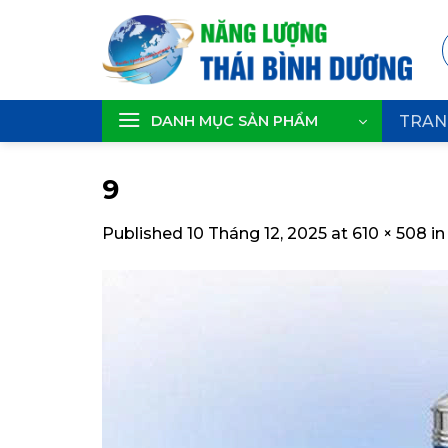
Skip
to
content
DANH MỤC SẢN PHẨM
TRAN
9
Published
10 Tháng 12, 2025
at
610 × 508
i