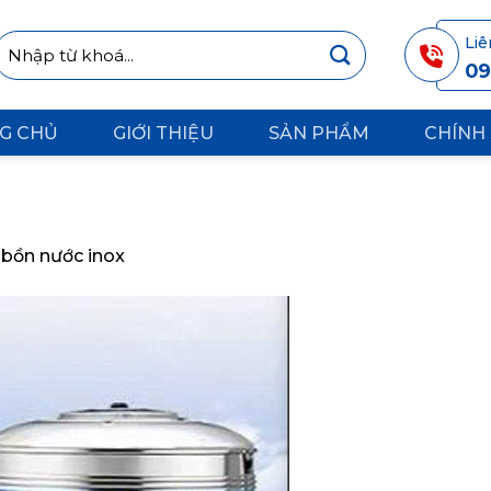
Tìm
Li
kiếm:
09
G CHỦ
GIỚI THIỆU
SẢN PHẨM
CHÍNH
n
bồn nước inox