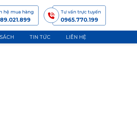
ên hệ mua hàng
Tư vấn trực tuyến
89.021.899
0965.770.199
 SÁCH
TIN TỨC
LIÊN HỆ