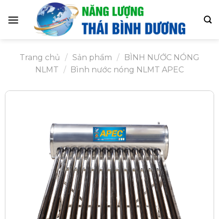
Skip
to
content
Trang chủ
/
Sản phẩm
/
BÌNH NƯỚC NÓNG
NLMT
/
Bình nước nóng NLMT APEC