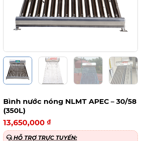
Bình nước nóng NLMT APEC – 30/58
(350L)
13,650,000
₫
HỖ TRỢ TRỰC TUYẾN: