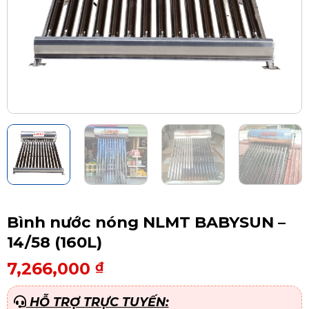
Bình nước nóng NLMT BABYSUN –
14/58 (160L)
7,266,000
₫
HỖ TRỢ TRỰC TUYẾN: