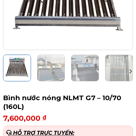
Bình nước nóng NLMT G7 – 10/70
(160L)
7,600,000
₫
HỖ TRỢ TRỰC TUYẾN: