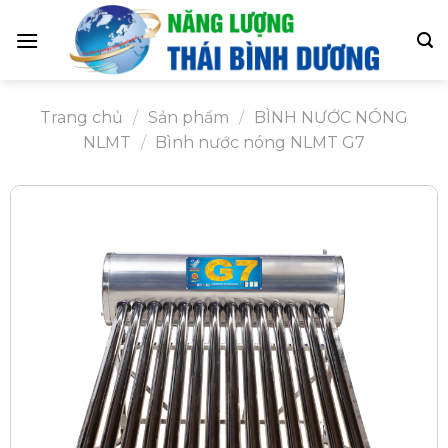
Skip
to
content
Trang chủ
/
Sản phẩm
/
BÌNH NƯỚC NÓNG
NLMT
/
Bình nước nóng NLMT G7