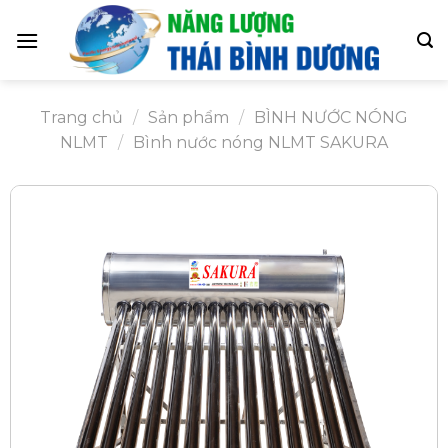
Skip
to
content
Trang chủ
/
Sản phẩm
/
BÌNH NƯỚC NÓNG
NLMT
/
Bình nước nóng NLMT SAKURA