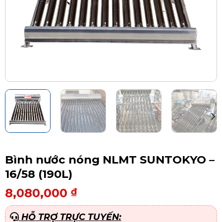
Bình nước nóng NLMT SUNTOKYO –
16/58 (190L)
8,080,000
₫
HỖ TRỢ TRỰC TUYẾN: