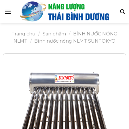
Skip
to
content
Trang chủ
/
Sản phẩm
/
BÌNH NƯỚC NÓNG
NLMT
/
Bình nước nóng NLMT SUNTOKYO