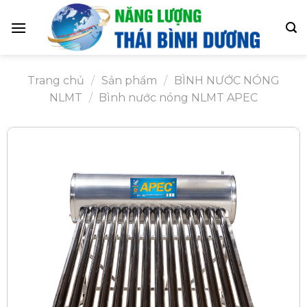
Skip
to
content
Trang chủ
/
Sản phẩm
/
BÌNH NƯỚC NÓNG
NLMT
/
Bình nước nóng NLMT APEC