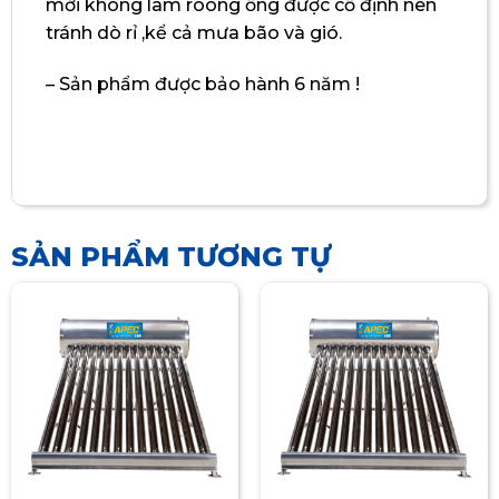
mới không làm roong ống được cố định nên
tránh dò rỉ ,kể cả mưa bão và gió.
– Sản phẩm được bảo hành 6 năm !
SẢN PHẨM TƯƠNG TỰ