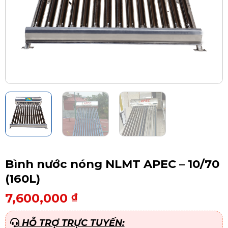
Bình nước nóng NLMT APEC – 10/70
(160L)
7,600,000
₫
HỖ TRỢ TRỰC TUYẾN: