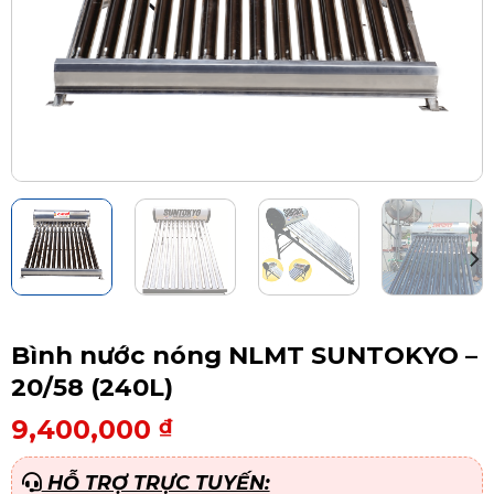
Bình nước nóng NLMT SUNTOKYO –
20/58 (240L)
9,400,000
₫
HỖ TRỢ TRỰC TUYẾN: