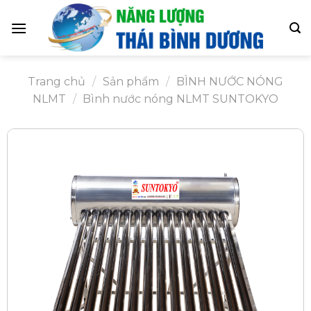
Skip
to
content
Trang chủ
/
Sản phẩm
/
BÌNH NƯỚC NÓNG
NLMT
/
Bình nước nóng NLMT SUNTOKYO